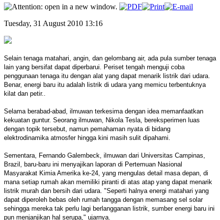
Tuesday, 31 August 2010 13:16
Selain tenaga matahari, angin, dan gelombang air, ada pula sumber tenaga
lain yang bersifat dapat diperbarui. Periset tengah menguji coba
penggunaan tenaga itu dengan alat yang dapat menarik listrik dari udara.
Benar, energi baru itu adalah listrik di udara yang memicu terbentuknya
kilat dan petir..
Selama berabad-abad, ilmuwan terkesima dengan idea memanfaatkan
kekuatan guntur. Seorang ilmuwan, Nikola Tesla, bereksperimen luas
dengan topik tersebut, namun pemahaman nyata di bidang
elektrodinamika atmosfer hingga kini masih sulit dipahami.
Sementara, Fernando Galembeck, ilmuwan dari Universitas Campinas,
Brazil, baru-baru ini menyajikan laporan di Pertemuan Nasional
Masyarakat Kimia Amerika ke-24, yang mengulas detail masa depan, di
mana setiap rumah akan memiliki piranti di atas atap yang dapat menarik
listrik murah dan bersih dari udara. "Seperti halnya energi matahari yang
dapat diperoleh bebas oleh rumah tangga dengan memasang sel solar
sehingga mereka tak perlu lagi berlangganan listrik, sumber energi baru ini
pun menjanjikan hal serupa," ujarnya.