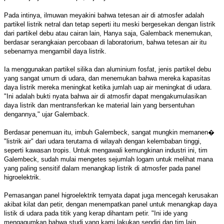
Pada intinya, ilmuwan meyakini bahwa tetesan air di atmosfer adalah
partikel listrik netral dan tetap seperti itu meski bergesekan dengan listrik
dari partikel debu atau cairan lain, Hanya saja, Galemback menemukan,
berdasar serangkaian percobaan di laboratorium, bahwa tetesan air itu
sebenarnya mengambil daya listrik.
Ia menggunakan partikel silika dan aluminium fosfat, jenis partikel debu
yang sangat umum di udara, dan menemukan bahwa mereka kapasitas
daya listrik mereka meningkat ketika jumlah uap air meningkat di udara.
"Ini adalah bukti nyata bahwa air di atmosfir dapat mengakumulasikan
daya listrik dan mentransferkan ke material lain yang bersentuhan
dengannya," ujar Galemback.
Berdasar penemuan itu, imbuh Galembeck, sangat mungkin memanen�
"listrik air" dari udara terutama di wilayah dengan kelembaban tinggi,
seperti kawasan tropis. Untuk mengawali kemungkinan industri ini, tim
Galembeck, sudah mulai mengetes sejumlah logam untuk melihat mana
yang paling sensitif dalam menangkap listrik di atmosfer pada panel
higroelektrik.
Pemasangan panel higroelektrik ternyata dapat juga mencegah kerusakan
akibat kilat dan petir, dengan menempatkan panel untuk menangkap daya
listik di udara pada titik yang kerap dihantam petir. "Ini ide yang
mengagumkan bahwa studi yang kami lakukan sendiri dan tim lain