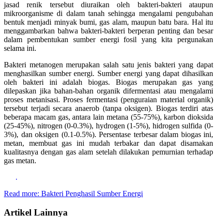
jasad renik tersebut diuraikan oleh bakteri-bakteri ataupun
mikroorganisme di dalam tanah sehingga mengalami pengubahan
bentuk menjadi minyak bumi, gas alam, maupun batu bara. Hal itu
menggambarkan bahwa bakteri-bakteri berperan penting dan besar
dalam pembentukan sumber energi fosil yang kita pergunakan
selama ini.
Bakteri metanogen merupakan salah satu jenis bakteri yang dapat
menghasilkan sumber energi. Sumber energi yang dapat dihasilkan
oleh bakteri ini adalah biogas. Biogas merupakan gas yang
dilepaskan jika bahan-bahan organik difermentasi atau mengalami
proses metanisasi. Proses fermentasi (penguraian material organik)
tersebut terjadi secara anaerob (tanpa oksigen). Biogas terdiri atas
beberapa macam gas, antara lain metana (55-75%), karbon dioksida
(25-45%), nitrogen (0-0.3%), hydrogen (1-5%), hidrogen sulfida (0-
3%), dan oksigen (0.1-0.5%). Persentase terbesar dalam biogas ini,
metan, membuat gas ini mudah terbakar dan dapat disamakan
kualitasnya dengan gas alam setelah dilakukan pemurnian terhadap
gas metan.
.
Read more: Bakteri Penghasil Sumber Energi
Artikel Lainnya