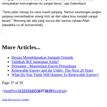
menyatakan kemungkinan itu sangat besar," ujar Galemback.
"Tentu jalan menuju ke sana masih panjang. Namun keuntungan jangka
panjang memanfaatkan energi listri air dari udara bisa menjadi sangat
berarti." Memang tak ada yang sia-sia dari semua ciptaan Allah.
(
republika.co.id/ humasristek
)
.
More Articles...
Biogas Menghilangkan Sampah Organik
Validkah IKE bangunan Anda?
Pengantar : Manajemen Energi Perusahaan
Renewable Energy and the Utility: The Next 20 Years
What Do You Think Will Happen To Renewable Energy?
Page 37 of 39
«
Start
Prev
31
32
33
34
35
36
37
38
39
Next
End
»
Joomla SEO powered by JoomSEF