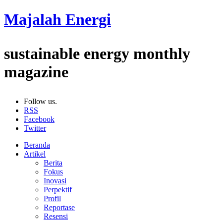
Majalah Energi
sustainable energy monthly
magazine
Follow us.
RSS
Facebook
Twitter
Beranda
Artikel
Berita
Fokus
Inovasi
Perpektif
Profil
Reportase
Resensi